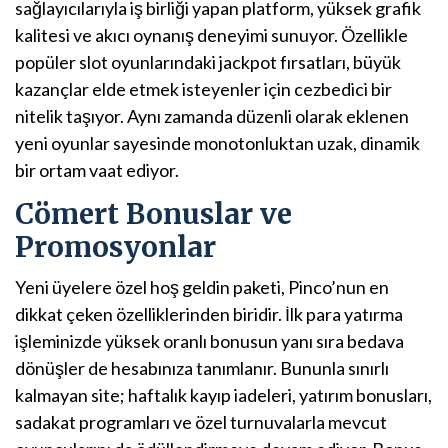
sağlayıcılarıyla iş birliği yapan platform, yüksek grafik
kalitesi ve akıcı oynanış deneyimi sunuyor. Özellikle
popüler slot oyunlarındaki jackpot fırsatları, büyük
kazançlar elde etmek isteyenler için cezbedici bir
nitelik taşıyor. Aynı zamanda düzenli olarak eklenen
yeni oyunlar sayesinde monotonluktan uzak, dinamik
bir ortam vaat ediyor.
Cömert Bonuslar ve
Promosyonlar
Yeni üyelere özel hoş geldin paketi, Pinco’nun en
dikkat çeken özelliklerinden biridir. İlk para yatırma
işleminizde yüksek oranlı bonusun yanı sıra bedava
dönüşler de hesabınıza tanımlanır. Bununla sınırlı
kalmayan site; haftalık kayıp iadeleri, yatırım bonusları,
sadakat programları ve özel turnuvalarla mevcut