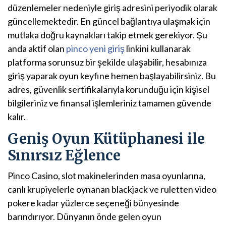
düzenlemeler nedeniyle giriş adresini periyodik olarak
güncellemektedir. En güncel bağlantıya ulaşmak için
mutlaka doğru kaynakları takip etmek gerekiyor. Şu
anda aktif olan
pinco yeni giriş
linkini kullanarak
platforma sorunsuz bir şekilde ulaşabilir, hesabınıza
giriş yaparak oyun keyfine hemen başlayabilirsiniz. Bu
adres, güvenlik sertifikalarıyla korunduğu için kişisel
bilgileriniz ve finansal işlemleriniz tamamen güvende
kalır.
Geniş Oyun Kütüphanesi ile
Sınırsız Eğlence
Pinco Casino, slot makinelerinden masa oyunlarına,
canlı krupiyelerle oynanan blackjack ve ruletten video
pokere kadar yüzlerce seçeneği bünyesinde
barındırıyor. Dünyanın önde gelen oyun