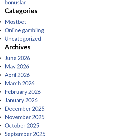
bonuslar
Categories
Mostbet
Online gambling
Uncategorized
Archives
June 2026
May 2026
April 2026
March 2026
February 2026
January 2026
December 2025
November 2025
October 2025
September 2025