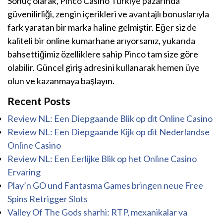
Sonuç olarak, Pinco Casino Türkiye pazarında
güvenilirliği, zengin içerikleri ve avantajlı bonuslarıyla
fark yaratan bir marka haline gelmiştir. Eğer siz de
kaliteli bir online kumarhane arıyorsanız, yukarıda
bahsettiğimiz özelliklere sahip Pinco tam size göre
olabilir. Güncel giriş adresini kullanarak hemen üye
olun ve kazanmaya başlayın.
Recent Posts
Review NL: Een Diepgaande Blik op dit Online Casino
Review NL: Een Diepgaande Kijk op dit Nederlandse
Online Casino
Review NL: Een Eerlijke Blik op het Online Casino
Ervaring
Play’n GO und Fantasma Games bringen neue Free
Spins Retrigger Slots
Valley Of The Gods sharhi: RTP, mexanikalar va