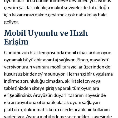
oyuncularını da ödüllendirmeye devam ediyor. Bonus
çevrim şartları oldukça makul seviyelerde tutulduğu
için kazancınızı nakde çevirmek çok daha kolay hale
geliyor.
Mobil Uyumlu ve Hızlı
Erişim
Günümüzün hızlı temposunda mobil cihazlardan oyun
oynamak büyük bir avantaj sağlıyor. Pinco, masaüstü
versiyonunun yanı sıra mobil tarayıcılar üzerinden de
kusursuz bir deneyim sunuyor. Herhangi bir uygulama
indirme zorunluluğu olmadan, akıllı telefon veya
tabletinizden siteye giriş yaparak tüm oyunlara
erişebilirsiniz. Arayüzün duyarlı tasarımı sayesinde
ekran boyutuna otomatik olarak uyum sağlayan
platform, dokunmatik kontrollerle pratik bir kullanım
vadediyor. Ayrıca mobil ödeme seçenekleri sayesinde