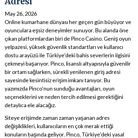
Adresi
May 26, 2026
Online kumarhane dünyası her geçen gün büyüyor ve
oyunculara eşsiz deneyimler sunuyor. Bu alanda öne
çıkan platformlardan biri de Pinco Casino. Geniş oyun
yelpazesi, yüksek güvenlik standartları ve kullanıcı
dostu arayüzü ile Türkiye’deki bahis severlerin ilgisini
çekmeyi başarıyor. Pinco, lisanslı altyapısıyla güvenilir
bir ortam sağlarken, sürekli yenilenen giriş adresi
sayesinde kesintisiz erişim imkanı tanıyor. Bu
yazımızda Pinco’nun sunduğu avantajları, oyun
seçeneklerini ve neden tercih edilmesi gerektiğini
detaylıca ele alacağız.
Siteye erişimde zaman zaman yaşanan adres
değişiklikleri, kullanıcıların en çok merak ettiği
konuların başında geliyor. Pinco, Türkiye’deki yasal