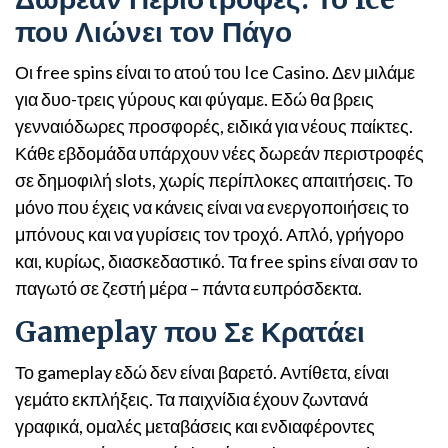
που Λιώνει τον Πάγο
Οι free spins είναι το ατού του Ice Casino. Δεν μιλάμε
για δυο-τρεις γύρους και φύγαμε. Εδώ θα βρεις
γενναιόδωρες προσφορές, ειδικά για νέους παίκτες.
Κάθε εβδομάδα υπάρχουν νέες δωρεάν περιστροφές
σε δημοφιλή slots, χωρίς περίπλοκες απαιτήσεις. Το
μόνο που έχεις να κάνεις είναι να ενεργοποιήσεις το
μπόνους και να γυρίσεις τον τροχό. Απλό, γρήγορο
και, κυρίως, διασκεδαστικό. Τα free spins είναι σαν το
παγωτό σε ζεστή μέρα – πάντα ευπρόσδεκτα.
Gameplay που Σε Κρατάει
Το gameplay εδώ δεν είναι βαρετό. Αντίθετα, είναι
γεμάτο εκπλήξεις. Τα παιχνίδια έχουν ζωντανά
γραφικά, ομαλές μεταβάσεις και ενδιαφέροντες