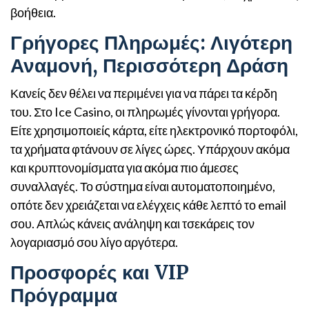
βοήθεια.
Γρήγορες Πληρωμές: Λιγότερη
Αναμονή, Περισσότερη Δράση
Κανείς δεν θέλει να περιμένει για να πάρει τα κέρδη
του. Στο Ice Casino, οι πληρωμές γίνονται γρήγορα.
Είτε χρησιμοποιείς κάρτα, είτε ηλεκτρονικό πορτοφόλι,
τα χρήματα φτάνουν σε λίγες ώρες. Υπάρχουν ακόμα
και κρυπτονομίσματα για ακόμα πιο άμεσες
συναλλαγές. Το σύστημα είναι αυτοματοποιημένο,
οπότε δεν χρειάζεται να ελέγχεις κάθε λεπτό το email
σου. Απλώς κάνεις ανάληψη και τσεκάρεις τον
λογαριασμό σου λίγο αργότερα.
Προσφορές και VIP
Πρόγραμμα