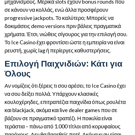
μηχανισμούς. Μερικά slots έχουν bonus rounds που
σε κάνουν να κολλάς, ενώ άλλα προσφέρουν
progressive jackpots. Το καλύτερο; Μπορείς να
δοκιμάσεις demo versions πριν βάλεις πραγματικά
χρήματα. Έτσι, νιώθεις σίγουρος για την επιλογή σου.
Το Ice Casino έχει φροντίσει ώστε η εμπειρία να είναι
ρευστή, χωρίς lag ή περίεργες καθυστερήσεις.
Επιλογή Παιχνιδιών: Κάτι για
Όλους
Αν νομίζεις ότι ξέρεις τι σου αρέσει, το Ice Casino έχει
να σου δείξει πολλά. Υπάρχουν κλασικές
κουλοχέρηδες, επιτραπέζια παιχνίδια όπως ρουλέτα
και blackjack, ακόμα και live dealer games που σε
βάζουν σε πραγματικό τραπέζι. Η ποικιλία είναι
τεράστια – πάνω από 1.000 τίτλοι από κορυφαίους
παρόχους. Δεν θα βαρεθείς ποτέ. Ακόμα κι αν είσαι