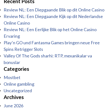
Recent Posts
Review NL: Een Diepgaande Blik op dit Online Casino
Review NL: Een Diepgaande Kijk op dit Nederlandse
Online Casino
Review NL: Een Eerlijke Blik op het Online Casino
Ervaring
Play’n GO und Fantasma Games bringen neue Free
Spins Retrigger Slots
Valley Of The Gods sharhi: RTP, mexanikalar va
bonuslar
Categories
Mostbet
Online gambling
Uncategorized
Archives
June 2026