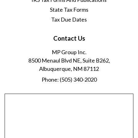
State Tax Forms
Tax Due Dates
Contact Us
MP Group Inc.
8500 Menaul Blvd NE, Suite B262,
Albuquerque, NM 87112
Phone:
(505) 340-2020