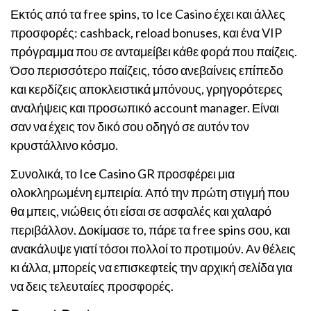
Εκτός από τα free spins, το Ice Casino έχει και άλλες
προσφορές: cashback, reload bonuses, και ένα VIP
πρόγραμμα που σε ανταμείβει κάθε φορά που παίζεις.
Όσο περισσότερο παίζεις, τόσο ανεβαίνεις επίπεδο
και κερδίζεις αποκλειστικά μπόνους, γρηγορότερες
αναλήψεις και προσωπικό account manager. Είναι
σαν να έχεις τον δικό σου οδηγό σε αυτόν τον
κρυστάλλινο κόσμο.
Συνολικά, το Ice Casino GR προσφέρει μια
ολοκληρωμένη εμπειρία. Από την πρώτη στιγμή που
θα μπεις, νιώθεις ότι είσαι σε ασφαλές και χαλαρό
περιβάλλον. Δοκίμασε το, πάρε τα free spins σου, και
ανακάλυψε γιατί τόσοι πολλοί το προτιμούν. Αν θέλεις
κι άλλα, μπορείς να επισκεφτείς την αρχική σελίδα για
να δεις τελευταίες προσφορές.