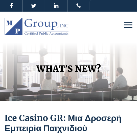
WHAT'S NEW?
Ice Casino GR: Μια Δροσερή
Εμπειρία Παιχνιδιού