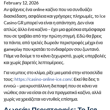
February 12, 2026
Αν ψάχνεις ένα online καζίνο που να συνδυάζει
διασκέδαση, ασφάλεια και γρήγορες πληρωμές, το Ice
Casino GR μπορεί να είναι η απάντηση. Δεν είναι
απλώς άλλο ένα καζίνο – έχει μια φρέσκια ατμόσφαιρα
που σε τραβάει από την πρώτη στιγμή. Εδώ θα βρεις
τα πάντα, από τρελές δωρεάν περιστροφές μέχρι ένα
gameplay που κρατάει το ενδιαφέρον σου ζωντανό.
Πάμε να δούμε τι το κάνει ξεχωριστό, χωρίς υπερβολές
και χωρίς βαρετές λεπτομέρειες.
Για να μπεις στο κλίμα, ρίξε μια ματιά στην ιστοσελίδα
τους:
https://casino-online-ice.com/
. Εκεί θα δεις τι
εννοώ – μια κρυστάλλινη διεπαφή που σε κάνει να
νιώθεις σαν να είσαι σε ένα πραγματικό καζίνο, αλλά
χωρίς να χρειάζεται να ντυθείς επίσημα.
Δωρεάν Περιστροφές: Το Ice