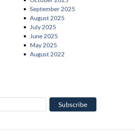
September 2025
August 2025
July 2025
June 2025
May 2025
August 2022