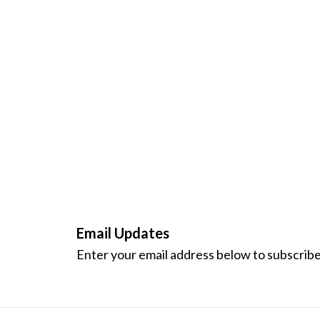
Email Updates
Enter your email address below to subscribe